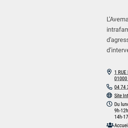
L’Avema
intrafam
d’agres
d’interv
1 RUE
01000 
04 74 
Site In
Du lun
9h-12
14h-1
Accuei