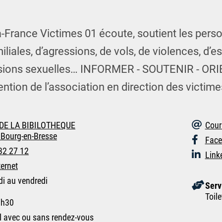
-France Victimes 01 écoute, soutient les pers
iliales, d’agressions, de vols, de violences, d’e
sions sexuelles… INFORMER - SOUTENIR - ORIE
ention de l’association en direction des victime
 DE LA BIBILOTHEQUE
Courr
Bourg-en-Bresse
Face
32 27 12
Link
ternet
di au vendredi
Serv
h
Toile
7h30
l avec ou sans rendez-vous