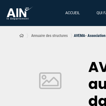
ACCUEIL
QUI F
Annuaire des structures
AVEMA- Association d
AV
au
da